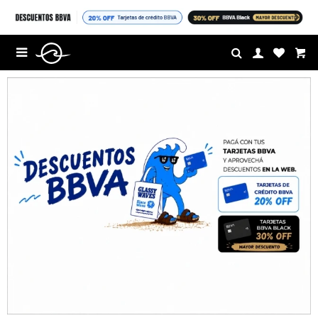
$U

