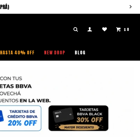
PRÁ)
$
0

HASTA 40% OFF
NEW DROP
BLOG