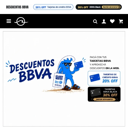
$U

