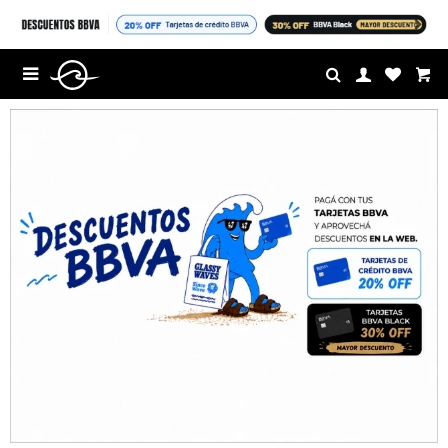
$U

