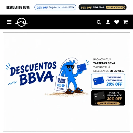
$U

