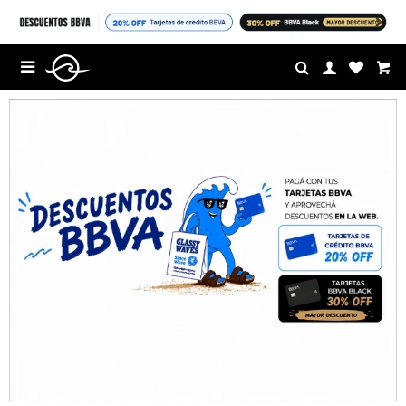
$U

