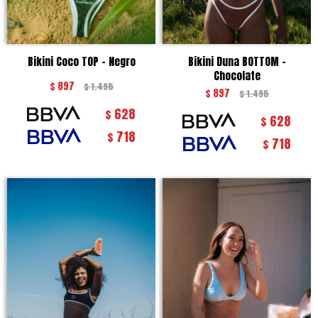
Bikini Coco TOP - Negro
Bikini Duna BOTTOM -
Chocolate
$
897
$
1.495
$
897
$
1.495
628
$
628
$
718
$
718
$