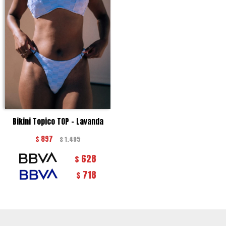
Bikini Topico TOP - Lavanda
$
897
$
1.495
628
$
718
$