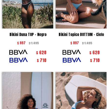
Bikini Duna TOP - Negro
Bikini Topico BOTTOM - Cielo
$
897
$
897
$
1.495
$
1.495
628
628
$
$
718
718
$
$