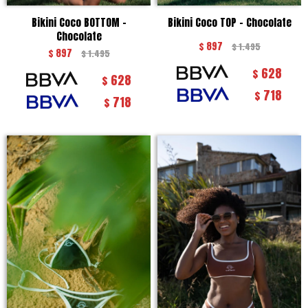
Bikini Coco BOTTOM -
Bikini Coco TOP - Chocolate
Chocolate
$
897
$
1.495
$
897
$
1.495
628
$
628
$
718
$
718
$