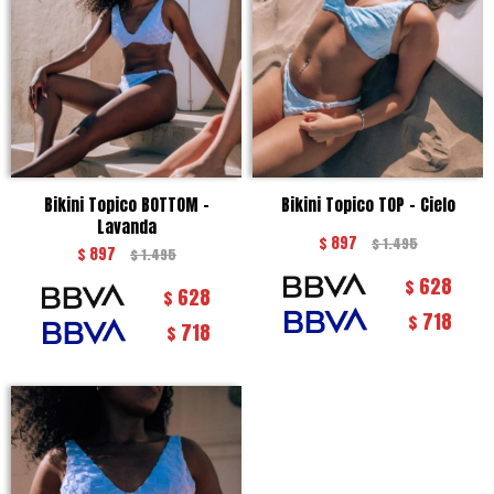
Bikini Topico BOTTOM -
Bikini Topico TOP - Cielo
Lavanda
$
897
$
1.495
$
897
$
1.495
628
$
628
$
718
$
718
$