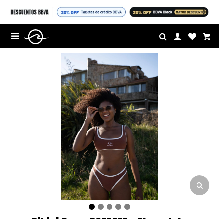
$U

