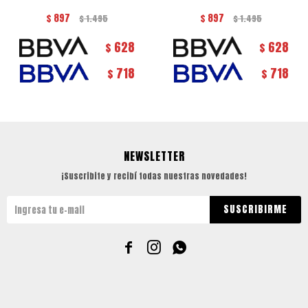
$
897
$
897
$
1.495
$
1.495
628
628
$
$
718
718
$
$
NEWSLETTER
¡Suscribite y recibí todas nuestras novedades!
SUSCRIBIRME


