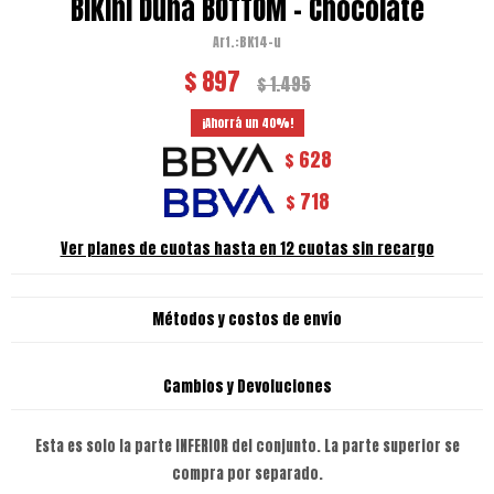
Bikini Duna BOTTOM - Chocolate
BK14-u
$
897
$
1.495
40
628
$
718
$
Ver planes de cuotas hasta en 12 cuotas sin recargo
Métodos y costos de envío
Cambios y Devoluciones
Esta es solo la parte INFERIOR del conjunto. La parte superior se
compra por separado.