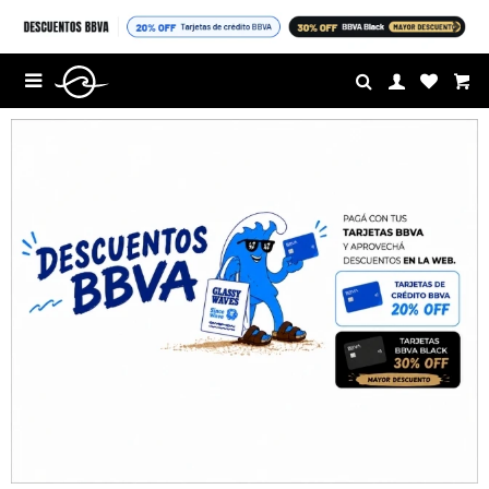
$U

