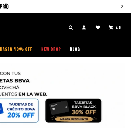
PRÁ)
$
0

HASTA 40% OFF
NEW DROP
BLOG