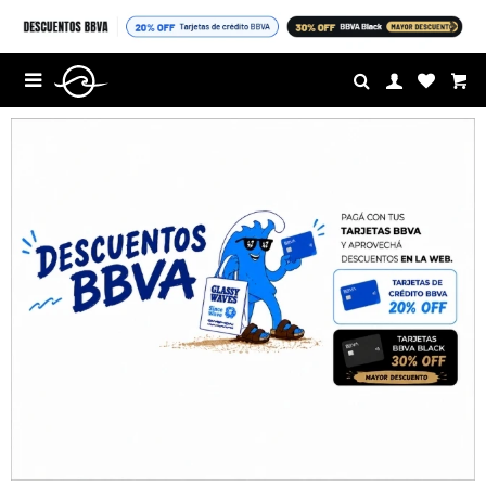
$U

