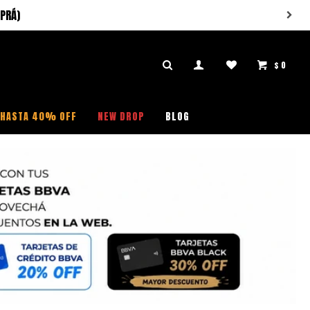
PRÁ)
$
0

HASTA 40% OFF
NEW DROP
BLOG