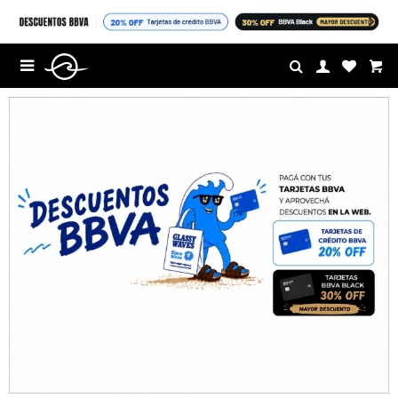
$U

