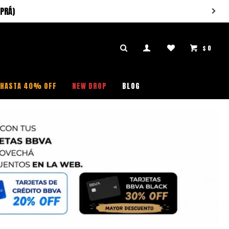
PRÁ)
$
0

HASTA 40% OFF
NEW DROP
BLOG