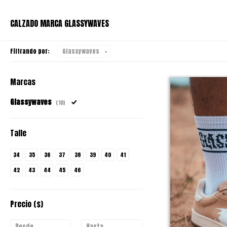
CALZADO MARCA GLASSYWAVES
Filtrando por:
Glassywaves
Marcas
Glassywaves
(10)
Talle
34
35
36
37
38
39
40
41
42
43
44
45
46
Precio
($)