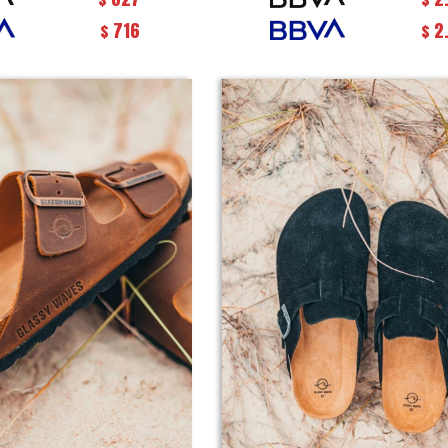
716
2
$
$