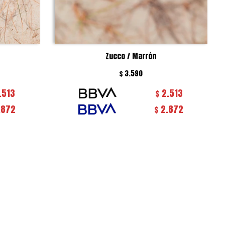
Zueco / Marrón
$
3.590
.513
2.513
$
.872
2.872
$