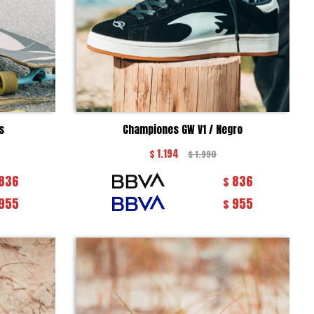
s
Championes GW V1 / Negro
$
1.194
$
1.990
836
836
$
955
955
$