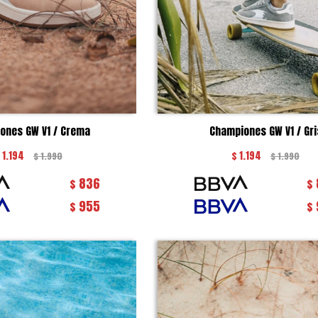
ones GW V1 / Crema
Championes GW V1 / Gri
1.194
$
1.194
$
1.990
$
1.990
836
$
$
955
$
$