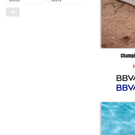
OK
Champi
$