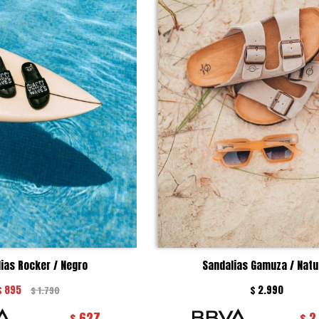
ias Rocker / Negro
Sandalias Gamuza / Natu
$
895
$
2.990
$
1.790
627
2
$
$