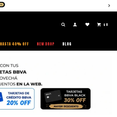
PRÁ)
$
0

HASTA 40% OFF
NEW DROP
BLOG