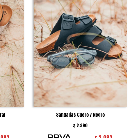
ral
Sandalias Cuero / Negro
$
2.990
.093
2.093
$