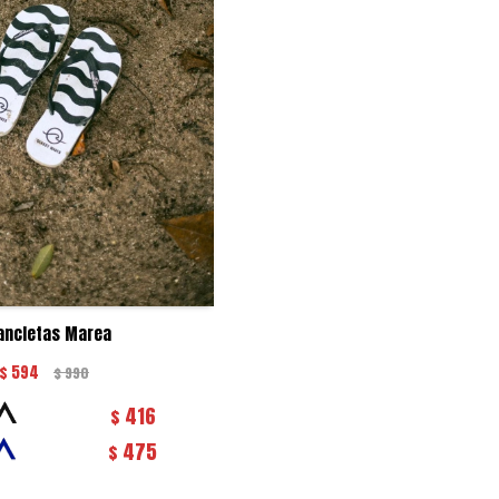
ancletas Marea
$
594
$
990
416
$
475
$