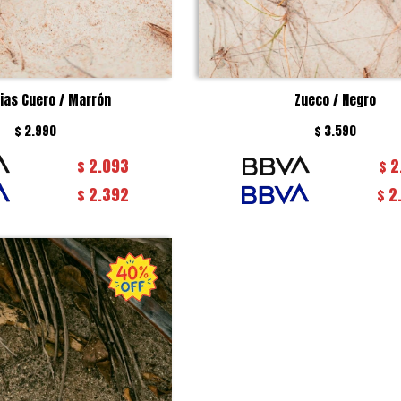
ias Cuero / Marrón
Zueco / Negro
$
2.990
$
3.590
2.093
2
$
$
2.392
2
$
$