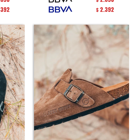
.392
2.392
$