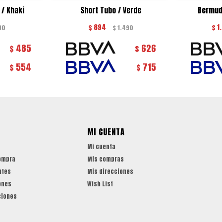
 / Khaki
Short Tubo / Verde
Bermud
$
894
$
1
90
$
1.490
485
626
$
$
554
715
$
$
MI CUENTA
Mi cuenta
ompra
Mis compras
ntes
Mis direcciones
ones
Wish List
ciones