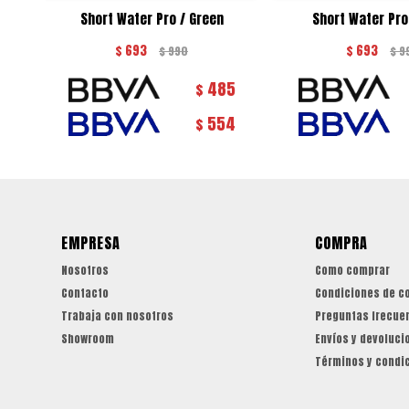
Short Water Pro / Green
Short Water Pro
$
693
$
693
$
990
$
9
485
$
554
$
EMPRESA
COMPRA
Nosotros
Como comprar
Contacto
Condiciones de c
Trabaja con nosotros
Preguntas frecue
Showroom
Envíos y devoluci
Términos y condi