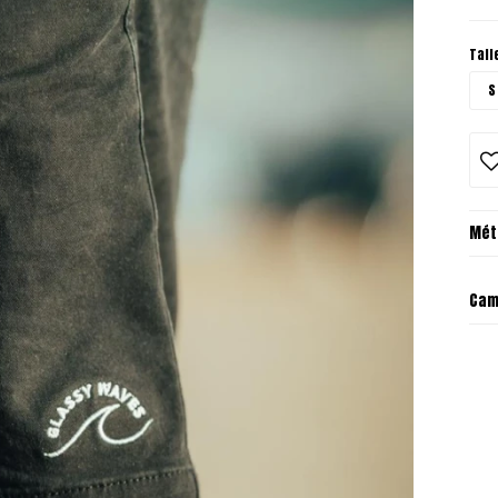
Tall
S
Mét
Cam