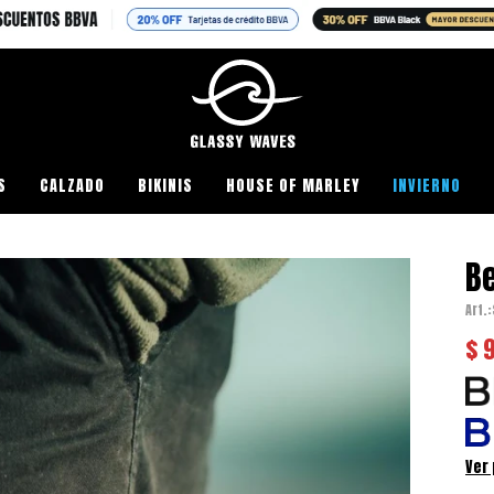
S
CALZADO
BIKINIS
HOUSE OF MARLEY
INVIERNO
Be
$
Ver