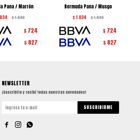
a Pana / Marrón
Bermuda Pana / Musgo
.034
$
1.034
$
1.590
$
1.590
724
724
$
$
827
827
$
$
NEWSLETTER
¡Suscribite y recibí todas nuestras novedades!
SUSCRIBIRME


