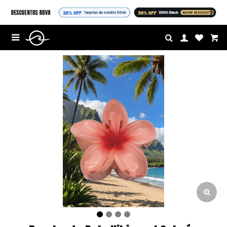
$U

