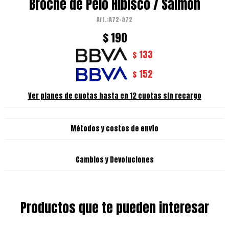
Broche de Pelo Hibisco / Salmón
A72-a72
$
190
133
$
152
$
Ver planes de cuotas hasta en 12 cuotas sin recargo
Métodos y costos de envío
Cambios y Devoluciones
Productos que te pueden interesar