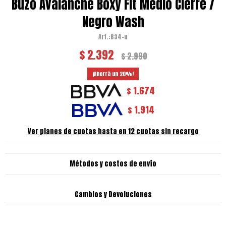
Buzo Avalanche Boxy Fit Medio Cierre /
Negro Wash
B34-u
$
2.392
$
2.990
20
1.674
$
1.914
$
Ver planes de cuotas hasta en 12 cuotas sin recargo
Métodos y costos de envío
Cambios y Devoluciones