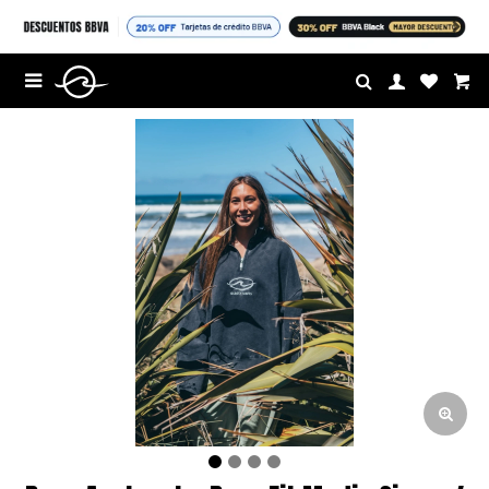
$U

