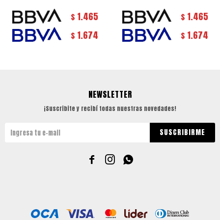
1.465
1.465
$
$
1.674
1.674
$
$
NEWSLETTER
¡Suscribite y recibí todas nuestras novedades!
SUSCRIBIRME


