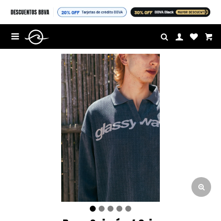
$U

