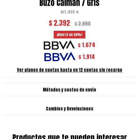
Buzo Caimán / Gris
B32-u
$
2.392
$
2.990
20
1.674
$
1.914
$
Ver planes de cuotas hasta en 12 cuotas sin recargo
Métodos y costos de envío
Cambios y Devoluciones
Productos que te pueden interesar