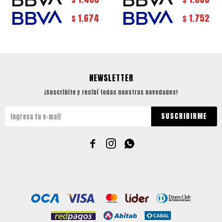
1.674
1.752
$
$
NEWSLETTER
¡Suscribite y recibí todas nuestras novedades!
SUSCRIBIRME


