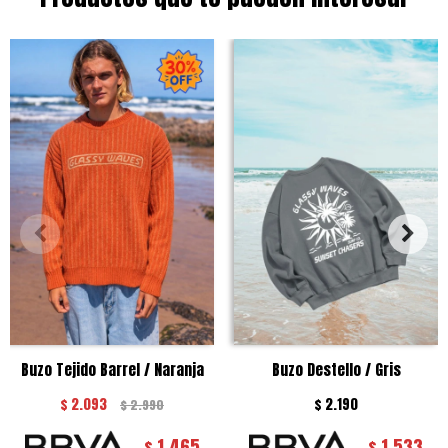
Buzo Tejido Barrel / Naranja
Buzo Destello / Gris
$
2.093
$
2.190
$
2.990
1.465
1.533
$
$