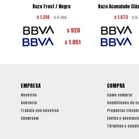
Buzo Frost / Negro
Buzo Acanalado Clás
$
1.314
$
1.673
$
2.190
$
2
920
$
1.051
$
EMPRESA
COMPRA
Nosotros
Como comprar
Contacto
Condiciones de c
Trabaja con nosotros
Preguntas frecue
Showroom
Envíos y devoluci
Términos y condi