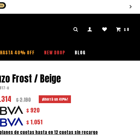
$
0

HASTA 40% OFF
NEW DROP
BLOG
zo Frost / Beige
B17-u
.314
$
2.190
40
920
$
1.051
$
 planes de cuotas hasta en 12 cuotas sin recargo