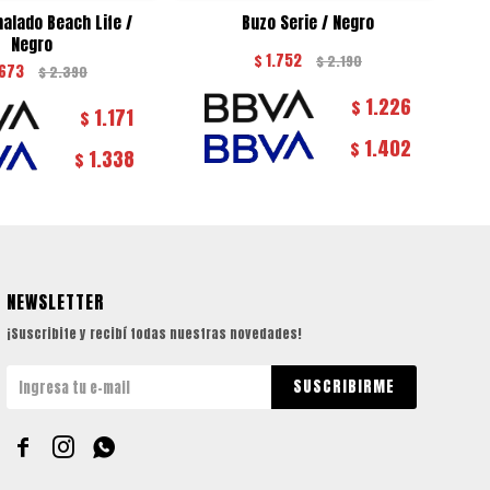
alado Beach Life /
Buzo Serie / Negro
Negro
$
1.752
$
2.190
.673
$
2.390
1.226
$
1.171
$
1.402
$
1.338
$
NEWSLETTER
¡Suscribite y recibí todas nuestras novedades!
SUSCRIBIRME


