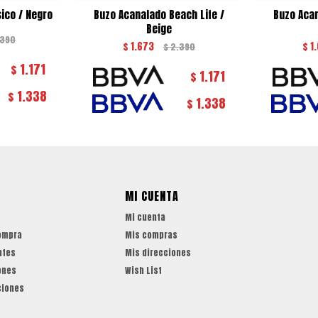
ico / Negro
Buzo Acanalado Beach Life /
Buzo Acan
Beige
.390
$
1.673
$
1
$
2.390
1.171
$
1.171
$
1.338
$
1.338
$
MI CUENTA
Mi cuenta
ompra
Mis compras
ntes
Mis direcciones
ones
Wish List
ciones