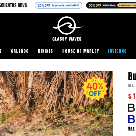
S
CALZADO
BIKINIS
HOUSE OF MARLEY
INVIERNO
Bu
$
1
Ver