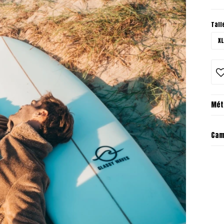
Tall
XL
Mét
Cam