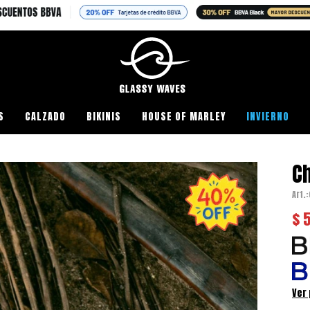
HAS
S
CALZADO
BIKINIS
HOUSE OF MARLEY
INVIERNO
C
$
Ver