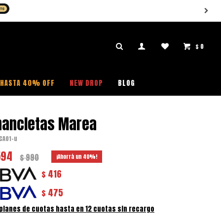
TA 40% OFF EN PRODUCTOS SELECCIONADOS (SI QUERES COMPRAR, COM
$
0

HASTA 40% OFF
NEW DROP
BLOG
hancletas Marea
CA01-u
594
$
990
40
416
$
475
$
 planes de cuotas hasta en 12 cuotas sin recargo