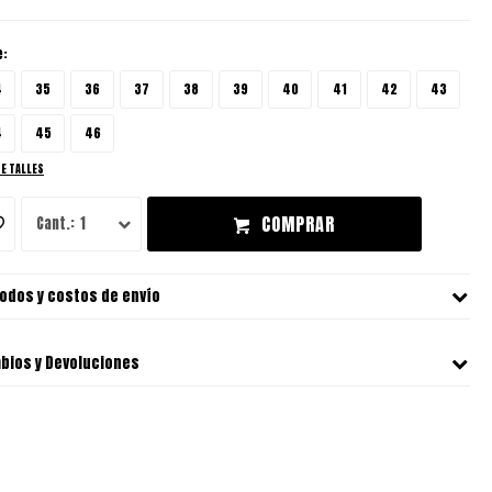
e:
4
35
36
37
38
39
40
41
42
43
4
45
46
DE TALLES
COMPRAR
1
odos y costos de envío
bios y Devoluciones