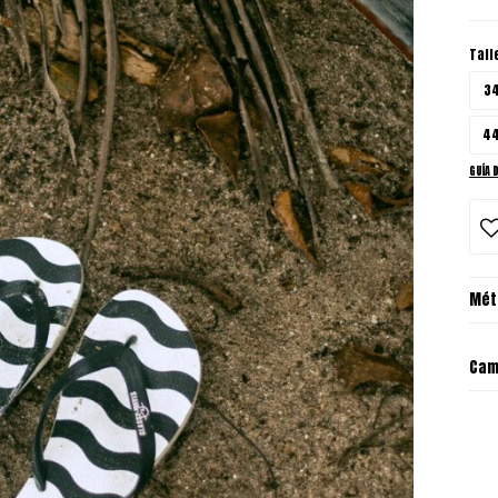
Tall
3
4
GUÍA 
Mét
Cam