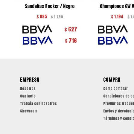
Sandalias Rocker / Negro
Championes GW V1
$
895
$
1.194
$
1.790
$
1
627
$
716
$
EMPRESA
COMPRA
Nosotros
Como comprar
Contacto
Condiciones de c
Trabaja con nosotros
Preguntas frecue
Showroom
Envíos y devoluci
Términos y condi