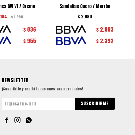
es GW V1 / Crema
Sandalias Cuero / Marrón
.194
$
2.990
$
1.990
836
2.093
$
$
955
2.392
$
$
NEWSLETTER
¡Suscribite y recibí todas nuestras novedades!
SUSCRIBIRME


