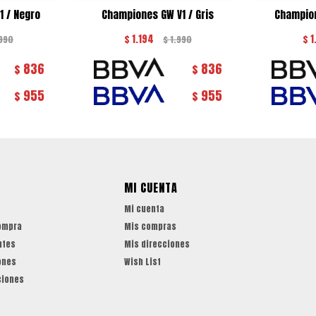
 / Negro
Championes GW V1 / Gris
Champion
$
1.194
$
1
.990
$
1.990
836
836
$
$
955
955
$
$
MI CUENTA
Mi cuenta
ompra
Mis compras
ntes
Mis direcciones
ones
Wish List
ciones