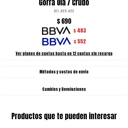
Gorra Ola / Crudo
A23-a23
$
690
483
$
552
$
Ver planes de cuotas hasta en 12 cuotas sin recargo
Métodos y costos de envío
Cambios y Devoluciones
Productos que te pueden interesar