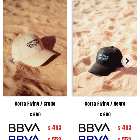
Gorra Flying / Crudo
Gorra Flying / Negro
$
690
$
690
483
483
$
$
552
552
$
$