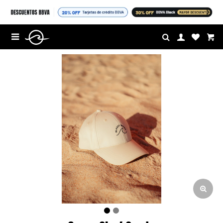
$U

