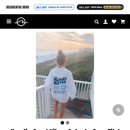
$U

