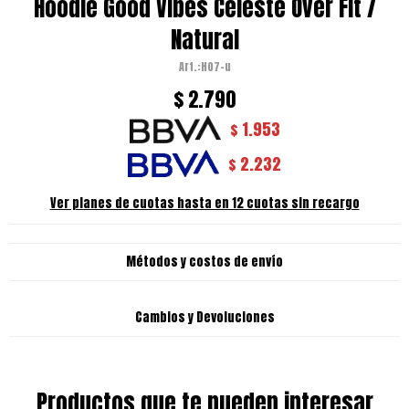
Hoodie Good Vibes Celeste Over Fit /
Natural
H07-u
$
2.790
1.953
$
2.232
$
Ver planes de cuotas hasta en 12 cuotas sin recargo
Métodos y costos de envío
Cambios y Devoluciones
Productos que te pueden interesar