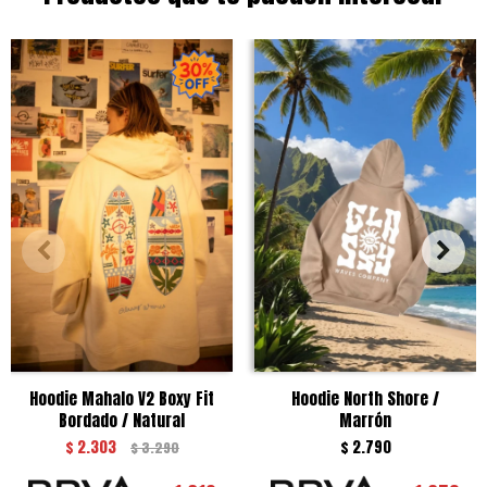
Hoodie Mahalo V2 Boxy Fit
Hoodie North Shore /
Bordado / Natural
Marrón
$
2.303
$
2.790
$
3.290