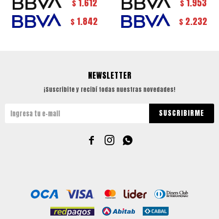
1.612
1.953
$
$
1.842
2.232
$
$
NEWSLETTER
¡Suscribite y recibí todas nuestras novedades!
SUSCRIBIRME


