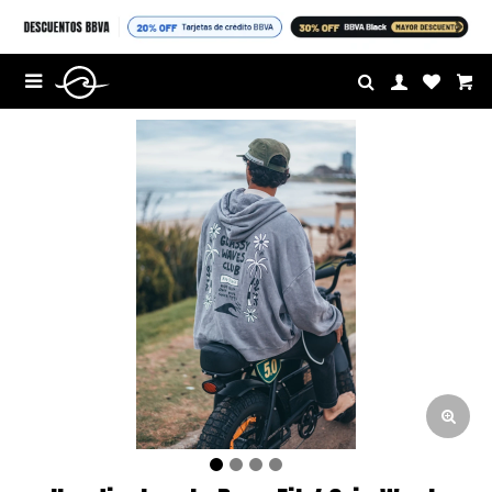
$U

