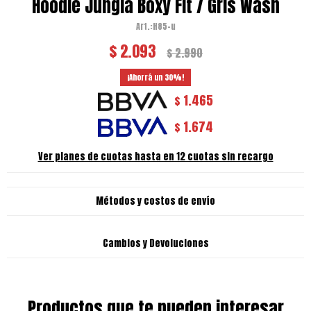
Hoodie Jungla Boxy Fit / Gris Wash
H85-u
$
2.093
$
2.990
30
1.465
$
1.674
$
Ver planes de cuotas hasta en 12 cuotas sin recargo
Métodos y costos de envío
Cambios y Devoluciones
Productos que te pueden interesar