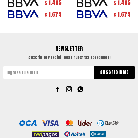
1.465
1.465
$
$
1.674
1.674
$
$
NEWSLETTER
¡Suscribite y recibí todas nuestras novedades!
SUSCRIBIRME


