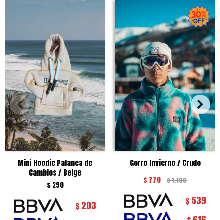
Mini Hoodie Palanca de
Gorro Invierno / Crudo
Cambios / Beige
$
770
$
1.100
$
290
539
$
203
$
616
$