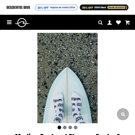
$U

