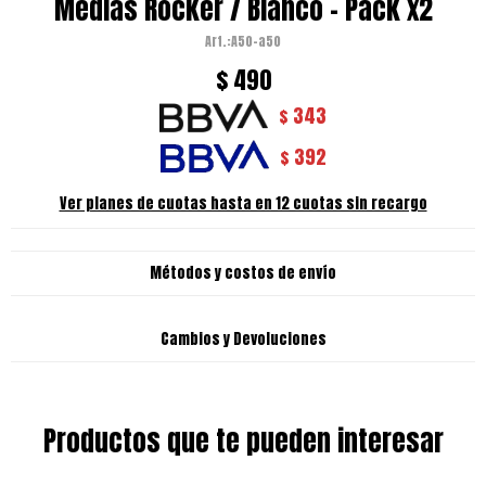
Medias Rocker / Blanco - Pack x2
A50-a50
$
490
343
$
392
$
Ver planes de cuotas hasta en 12 cuotas sin recargo
Métodos y costos de envío
Cambios y Devoluciones
Productos que te pueden interesar