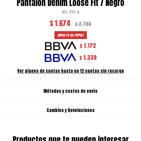
Pantalon Denim Loose Fit / Negro
P17-u
$
1.674
$
2.790
40
1.172
$
1.339
$
Ver planes de cuotas hasta en 12 cuotas sin recargo
Métodos y costos de envío
Cambios y Devoluciones
Productos que te pueden interesar