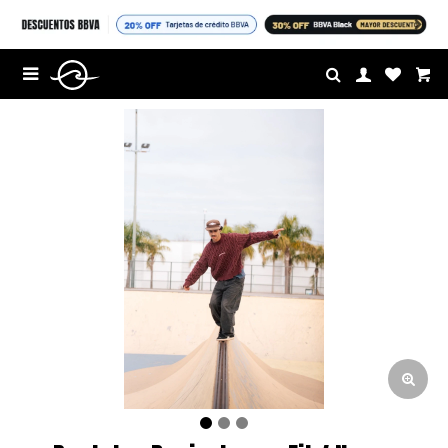
$U

