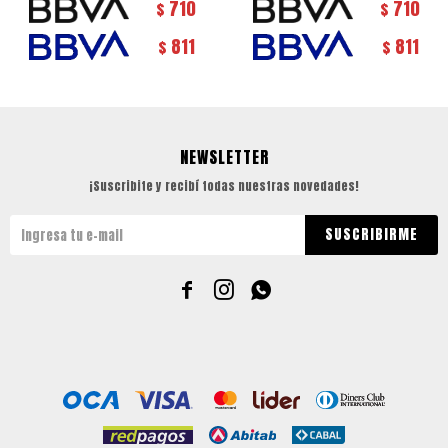
710
710
$
$
811
811
$
$
NEWSLETTER
¡Suscribite y recibí todas nuestras novedades!
SUSCRIBIRME


