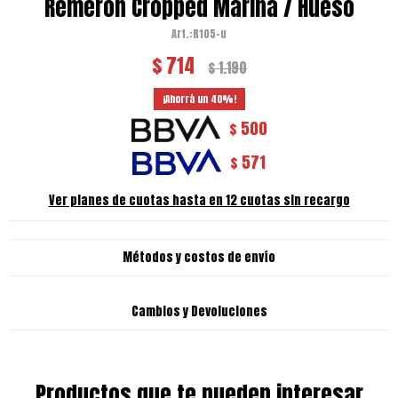
Remeron Cropped Marina / Hueso
R105-u
$
714
$
1.190
40
500
$
571
$
Ver planes de cuotas hasta en 12 cuotas sin recargo
Métodos y costos de envío
Cambios y Devoluciones
Productos que te pueden interesar