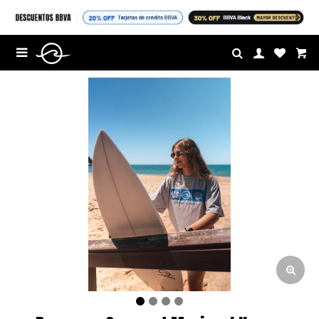
$U

