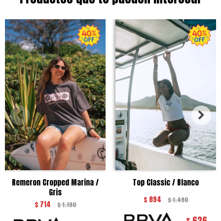
Remeron Cropped Marina /
Top Classic / Blanco
Gris
$
894
$
1.490
$
714
$
1.190
626
$