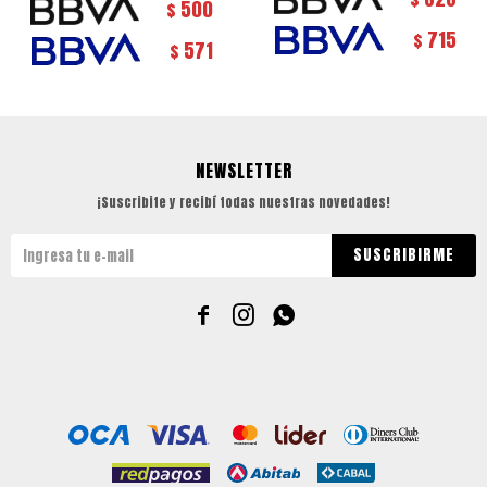
500
$
715
$
571
$
NEWSLETTER
¡Suscribite y recibí todas nuestras novedades!
SUSCRIBIRME


