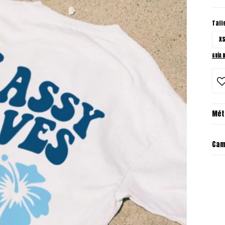
Tall
X
GUÍA 
Mét
Cam