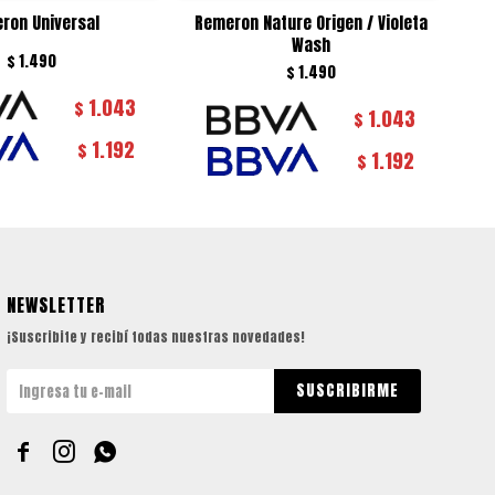
ron Universal
Remeron Nature Origen / Violeta
Wash
$
1.490
$
1.490
1.043
$
1.043
$
1.192
$
1.192
$
NEWSLETTER
¡Suscribite y recibí todas nuestras novedades!
SUSCRIBIRME


