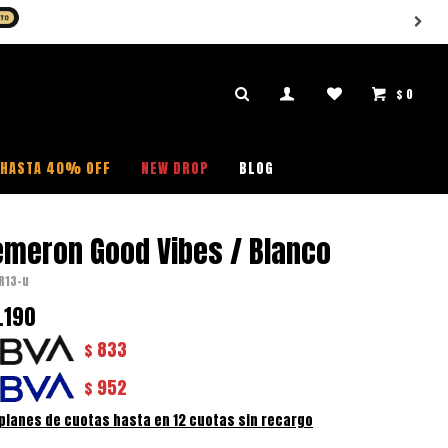
$
0

HASTA 40% OFF
NEW DROP
BLOG
emeron Good Vibes / Blanco
R13-u
.190
833
$
952
$
 planes de cuotas hasta en 12 cuotas sin recargo