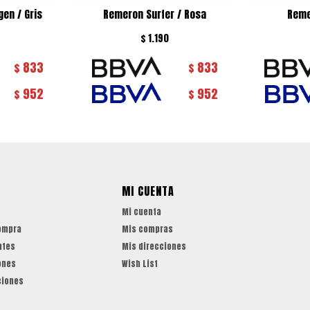
en / Gris
Remeron Surfer / Rosa
Reme
$
1.190
833
833
$
$
952
952
$
$
MI CUENTA
Mi cuenta
ompra
Mis compras
ntes
Mis direcciones
ones
Wish List
ciones