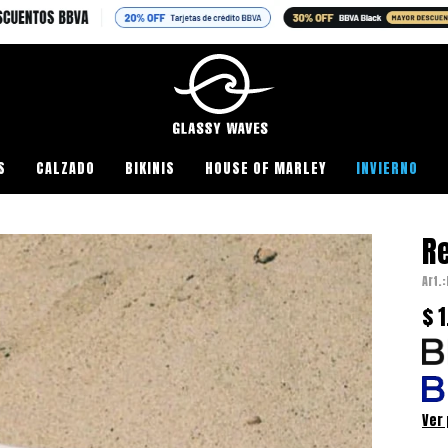
S
CALZADO
BIKINIS
HOUSE OF MARLEY
INVIERNO
R
$
1
Ver