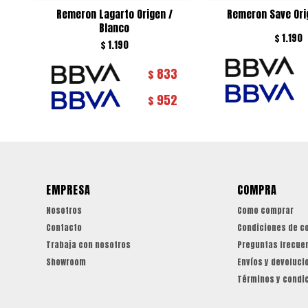
Remeron Lagarto Origen /
Remeron Save Orig
Blanco
$
1.190
$
1.190
833
$
952
$
EMPRESA
COMPRA
Nosotros
Como comprar
Contacto
Condiciones de c
Trabaja con nosotros
Preguntas frecue
Showroom
Envíos y devoluci
Términos y condi