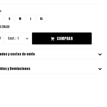
e:
S
S
M
L
XL
DE TALLES
COMPRAR
1
odos y costos de envío
bios y Devoluciones