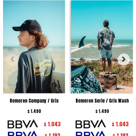
Remeron Company / Gris
Remeron Serie / Gris Wash
$
1.490
$
1.490
1.043
1.043
$
$
1.192
1.192
$
$