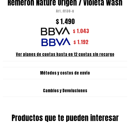
Remeron Nature Origen / Violeta Wash
R130-u
$
1.490
1.043
$
1.192
$
Ver planes de cuotas hasta en 12 cuotas sin recargo
Métodos y costos de envío
Cambios y Devoluciones
Productos que te pueden interesar