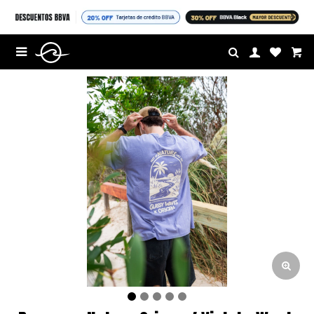
$U

