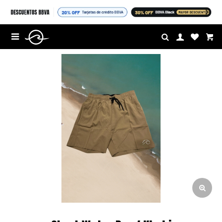
HASTA 40% OFF EN PR
$U

