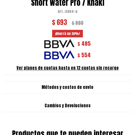
Short Water Pro / Khaki
SH04-u
$
693
$
990
30
485
$
554
$
Ver planes de cuotas hasta en 12 cuotas sin recargo
Métodos y costos de envío
Cambios y Devoluciones
Productos que te pueden interesar