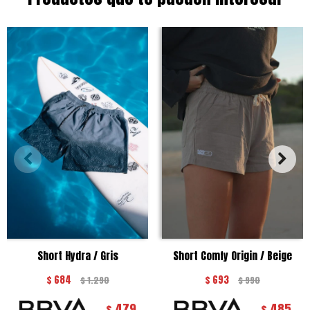
Short Hydra / Gris
Short Comfy Origin / Beige
$
684
$
693
$
1.290
$
990
479
485
$
$