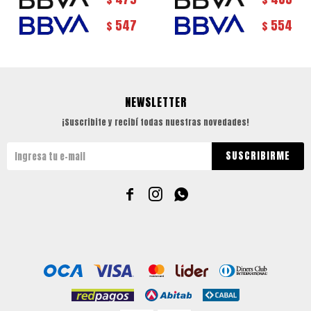
547
554
$
$
NEWSLETTER
¡Suscribite y recibí todas nuestras novedades!
SUSCRIBIRME


