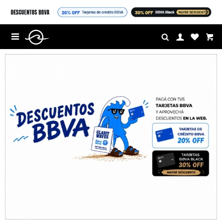
$U

