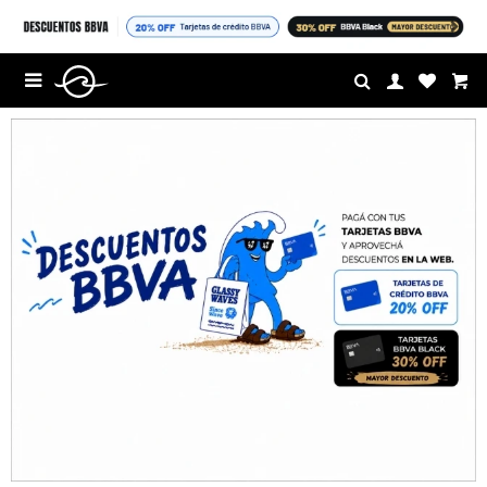
$U

