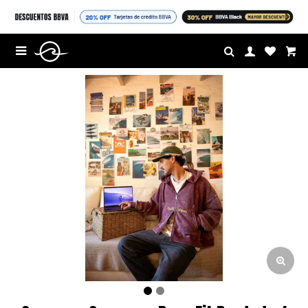
$U

