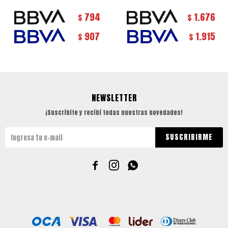
794
1.676
$
$
907
1.915
$
$
NEWSLETTER
¡Suscribite y recibí todas nuestras novedades!
SUSCRIBIRME


