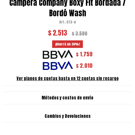
Campera Company Boxy Fit Bordada /
Bordó Wash
C13-u
$
2.513
$
3.590
30
1.759
$
2.010
$
Ver planes de cuotas hasta en 12 cuotas sin recargo
Métodos y costos de envío
Cambios y Devoluciones