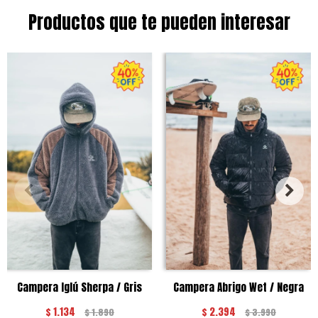
Productos que te pueden interesar
Campera Iglú Sherpa / Gris
Campera Abrigo Wet / Negra
$
1.134
$
2.394
$
1.890
$
3.990