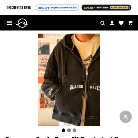
$U

