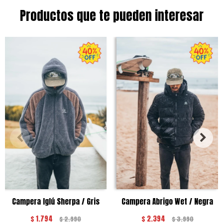
Productos que te pueden interesar
Campera Iglú Sherpa / Gris
Campera Abrigo Wet / Negra
$
1.794
$
2.394
$
2.990
$
3.990