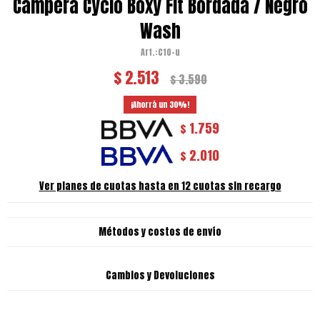
Campera Cyclo Boxy Fit Bordada / Negro
Wash
C10-u
$
2.513
$
3.590
30
1.759
$
2.010
$
Ver planes de cuotas hasta en 12 cuotas sin recargo
Métodos y costos de envío
Cambios y Devoluciones