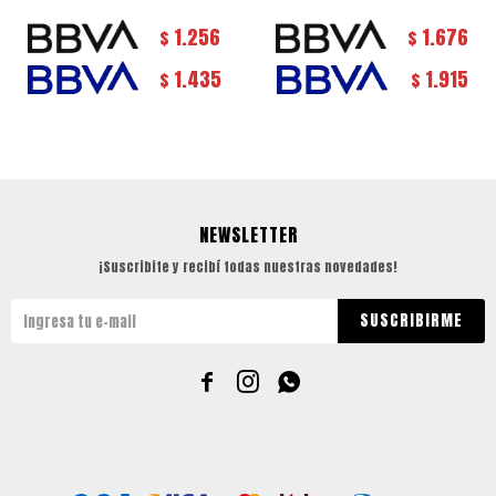
1.256
1.676
$
$
1.435
1.915
$
$
NEWSLETTER
¡Suscribite y recibí todas nuestras novedades!
SUSCRIBIRME


