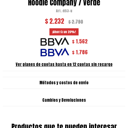
Hoodie Company / Verde
H53-u
$
2.232
$
2.790
20
1.562
$
1.786
$
Ver planes de cuotas hasta en 12 cuotas sin recargo
Métodos y costos de envío
Cambios y Devoluciones
Productos que te pueden interesar