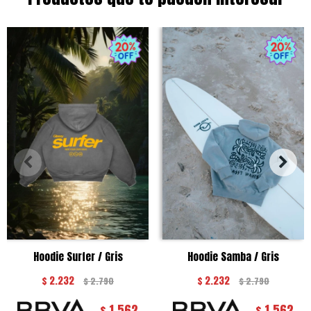
Hoodie Surfer / Gris
Hoodie Samba / Gris
$
2.232
$
2.232
$
2.790
$
2.790
1.562
1.562
$
$