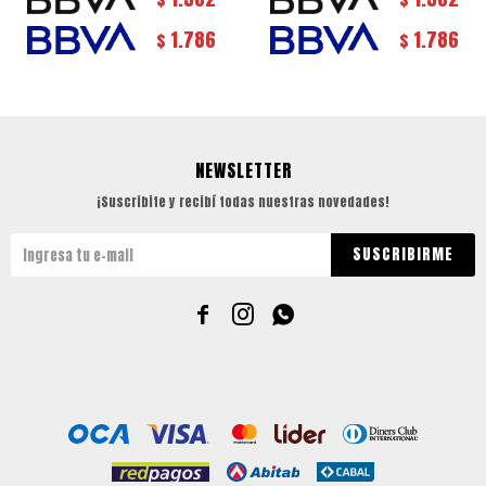
1.786
1.786
$
$
NEWSLETTER
¡Suscribite y recibí todas nuestras novedades!
SUSCRIBIRME


