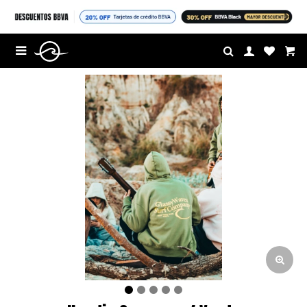
$U

