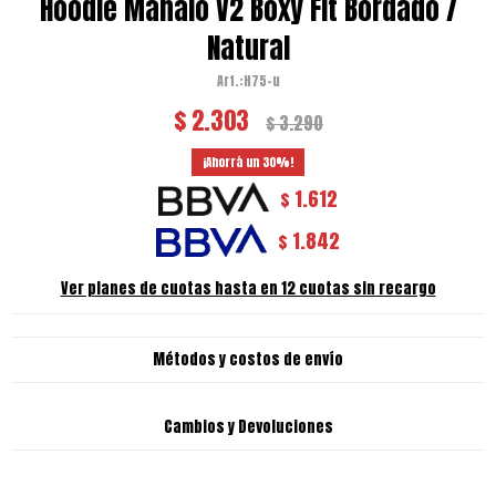
Hoodie Mahalo V2 Boxy Fit Bordado /
Natural
H75-u
$
2.303
$
3.290
30
1.612
$
1.842
$
Ver planes de cuotas hasta en 12 cuotas sin recargo
Métodos y costos de envío
Cambios y Devoluciones