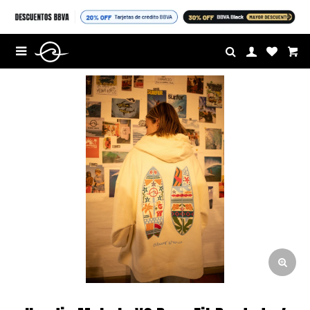
$U

