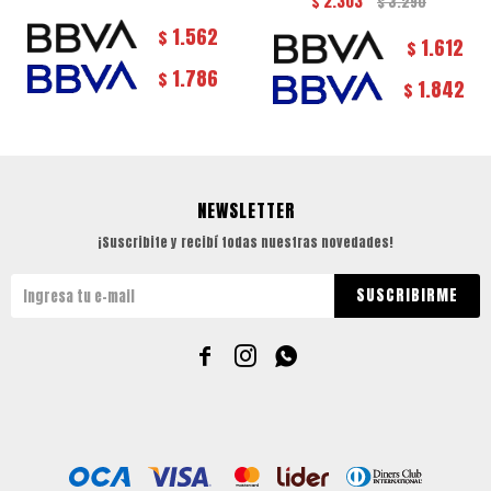
$
2.303
$
3.290
1.562
$
1.612
$
1.786
$
1.842
$
NEWSLETTER
¡Suscribite y recibí todas nuestras novedades!
SUSCRIBIRME


