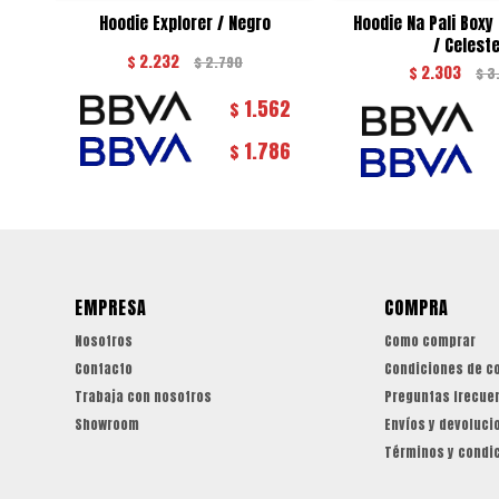
Hoodie Explorer / Negro
Hoodie Na Pali Boxy
/ Celest
$
2.232
$
2.790
$
2.303
$
3
1.562
$
1.786
$
EMPRESA
COMPRA
Nosotros
Como comprar
Contacto
Condiciones de c
Trabaja con nosotros
Preguntas frecue
Showroom
Envíos y devoluci
Términos y condi