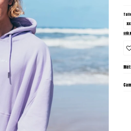
Tall
XX
GUÍA 
Mét
Cam