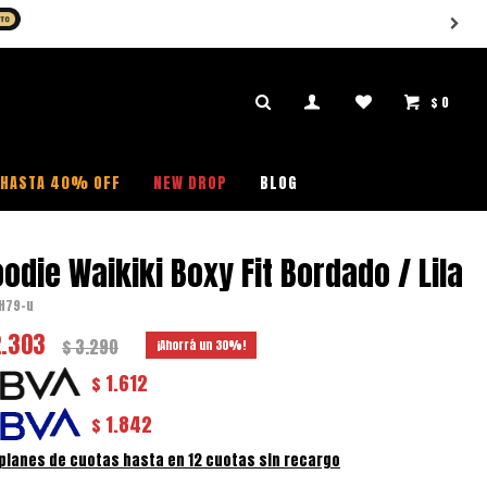
$
0

HASTA 40% OFF
NEW DROP
BLOG
odie Waikiki Boxy Fit Bordado / Lila
H79-u
2.303
$
3.290
30
1.612
$
1.842
$
 planes de cuotas hasta en 12 cuotas sin recargo