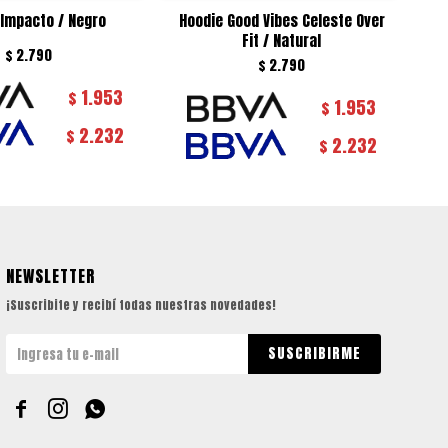
 Impacto / Negro
Hoodie Good Vibes Celeste Over
Ho
Fit / Natural
$
2.790
$
2.790
1.953
$
1.953
$
2.232
$
2.232
$
NEWSLETTER
¡Suscribite y recibí todas nuestras novedades!
SUSCRIBIRME


