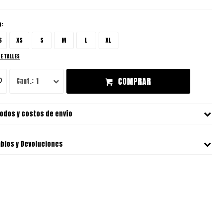
e:
S
XS
S
M
L
XL
DE TALLES
COMPRAR
1
odos y costos de envío
bios y Devoluciones