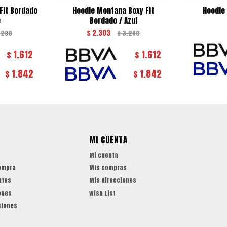
 Fit Bordado
Hoodie Montana Boxy Fit
Hoodie
e
Bordado / Azul
$
2.303
.290
$
3.290
1.612
1.612
$
$
1.842
1.842
$
$
MI CUENTA
Mi cuenta
ompra
Mis compras
ntes
Mis direcciones
ones
Wish List
ciones