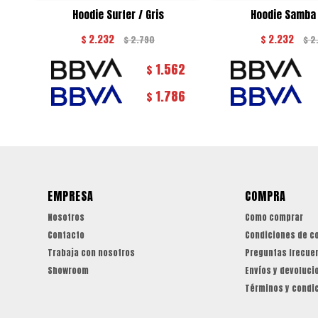
Hoodie Surfer / Gris
Hoodie Samba 
$
2.232
$
2.232
$
2.790
$
2
1.562
$
1.786
$
EMPRESA
COMPRA
Nosotros
Como comprar
Contacto
Condiciones de c
Trabaja con nosotros
Preguntas frecue
Showroom
Envíos y devoluci
Términos y condi