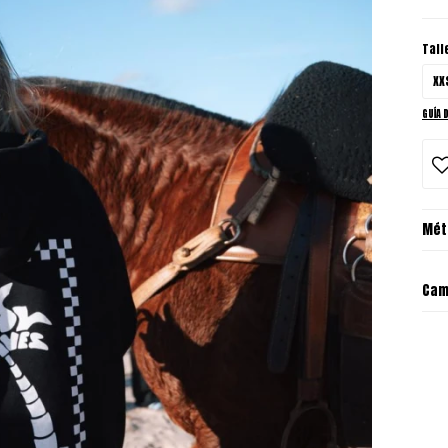
Tall
XX
GUÍA 
Mét
Cam