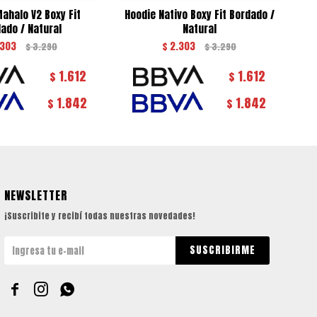
ahalo V2 Boxy Fit
Hoodie Nativo Boxy Fit Bordado /
H
ado / Natural
Natural
.303
$
2.303
$
3.290
$
3.290
1.612
1.612
$
$
1.842
1.842
$
$
NEWSLETTER
¡Suscribite y recibí todas nuestras novedades!
SUSCRIBIRME


