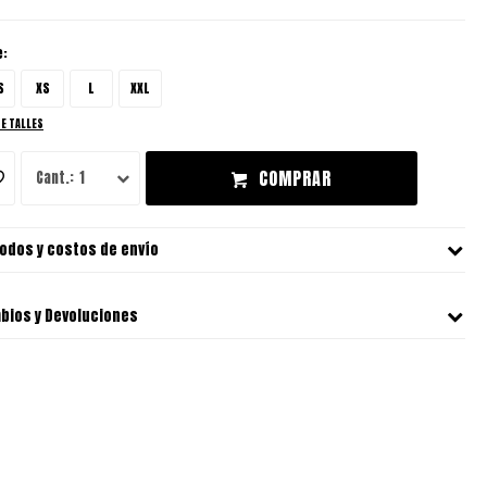
e:
S
XS
L
XXL
DE TALLES
COMPRAR
1
odos y costos de envío
bios y Devoluciones