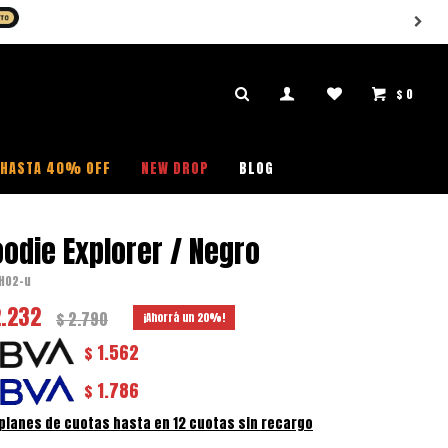
$
0

HASTA 40% OFF
NEW DROP
BLOG
odie Explorer / Negro
H02-u
2.232
$
2.790
20
1.562
$
1.786
$
 planes de cuotas hasta en 12 cuotas sin recargo