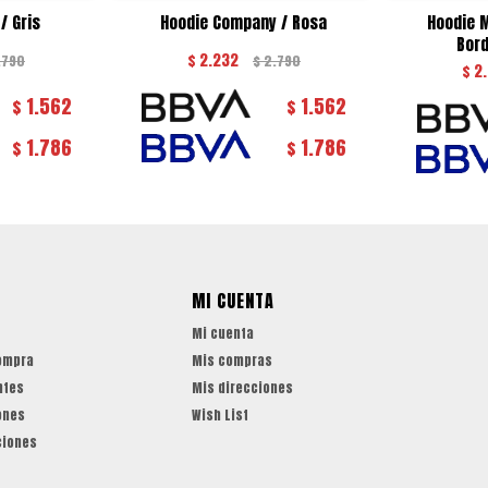
/ Gris
Hoodie Company / Rosa
Hoodie M
Bord
$
2.232
.790
$
2.790
$
2
1.562
1.562
$
$
1.786
1.786
$
$
MI CUENTA
Mi cuenta
ompra
Mis compras
ntes
Mis direcciones
ones
Wish List
ciones