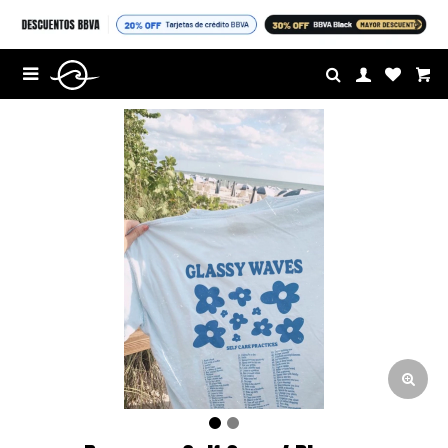
$U

