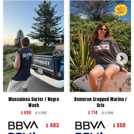
Musculosa Surfer / Negro
Remeron Cropped Marina /
Wash
Gris
$
690
$
714
$
1.190
$
1.190
483
500
$
$