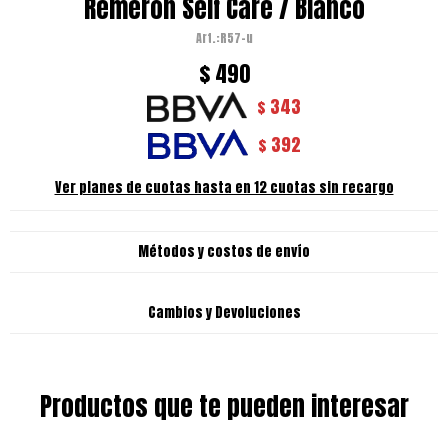
Remeron Self Care / Blanco
R57-u
$
490
343
$
392
$
Ver planes de cuotas hasta en 12 cuotas sin recargo
Métodos y costos de envío
Cambios y Devoluciones
Productos que te pueden interesar