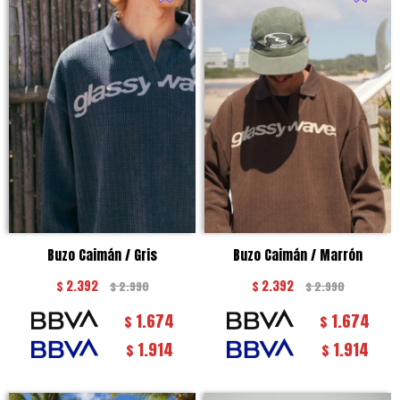
Buzo Caimán / Gris
Buzo Caimán / Marrón
$
2.392
$
2.392
$
2.990
$
2.990
1.674
1.674
$
$
1.914
1.914
$
$