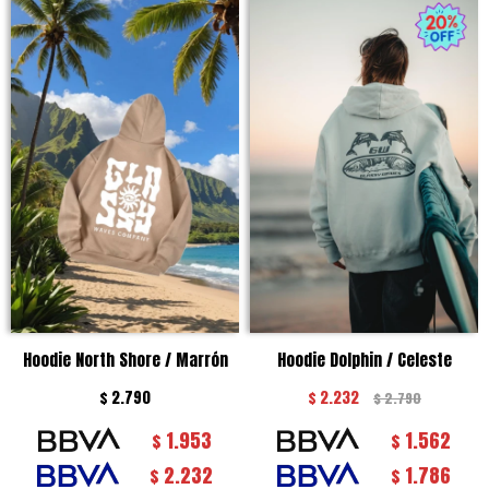
Hoodie North Shore / Marrón
Hoodie Dolphin / Celeste
$
2.790
$
2.232
$
2.790
1.953
1.562
$
$
2.232
1.786
$
$