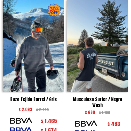
Buzo Tejido Barrel / Gris
Musculosa Surfer / Negro
Wash
$
2.093
$
2.990
$
690
$
1.190
1.465
$
483
$
1.674
$