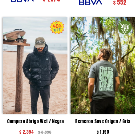
552
$
Campera Abrigo Wet / Negra
Remeron Save Origen / Gris
$
2.394
$
1.190
$
3.990