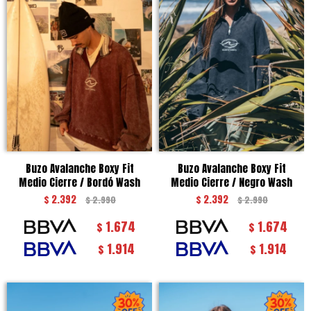
Buzo Avalanche Boxy Fit
Buzo Avalanche Boxy Fit
Medio Cierre / Bordó Wash
Medio Cierre / Negro Wash
$
2.392
$
2.392
$
2.990
$
2.990
1.674
1.674
$
$
1.914
1.914
$
$