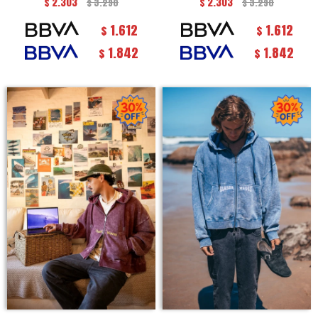
$
2.303
$
2.303
$
3.290
$
3.290
1.612
1.612
$
$
1.842
1.842
$
$