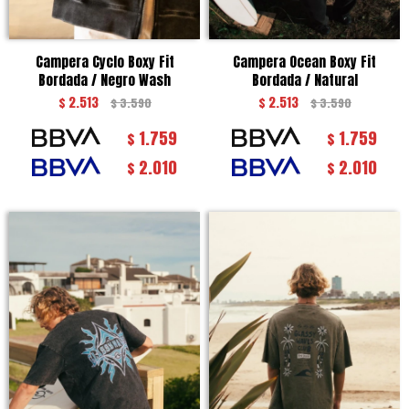
Campera Cyclo Boxy Fit
Campera Ocean Boxy Fit
Bordada / Negro Wash
Bordada / Natural
$
2.513
$
2.513
$
3.590
$
3.590
1.759
1.759
$
$
2.010
2.010
$
$