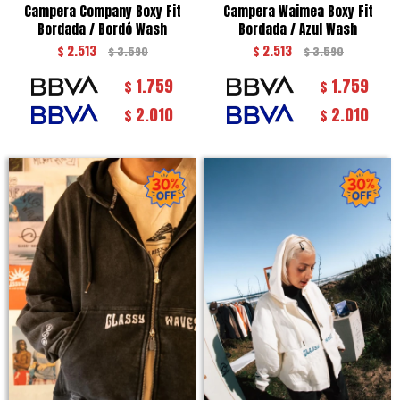
Campera Company Boxy Fit
Campera Waimea Boxy Fit
Bordada / Bordó Wash
Bordada / Azul Wash
$
2.513
$
2.513
$
3.590
$
3.590
1.759
1.759
$
$
2.010
2.010
$
$