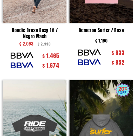
Hoodie Brasa Boxy Fit /
Remeron Surfer / Rosa
Negro Wash
$
1.190
$
2.093
$
2.990
833
$
1.465
$
952
$
1.674
$