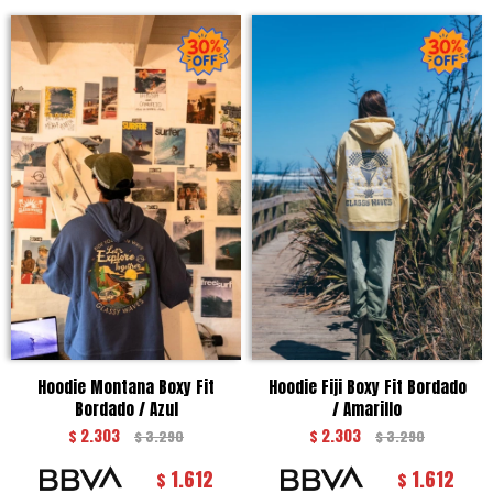
Hoodie Montana Boxy Fit
Hoodie Fiji Boxy Fit Bordado
Bordado / Azul
/ Amarillo
$
2.303
$
2.303
$
3.290
$
3.290
1.612
1.612
$
$