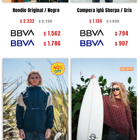
Hoodie Original / Negro
Campera Iglú Sherpa / Gris
$
2.232
$
1.134
$
2.790
$
1.890
1.562
794
$
$
1.786
907
$
$