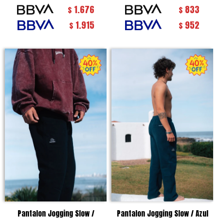
1.676
833
$
$
1.915
952
$
$
Pantalon Jogging Slow /
Pantalon Jogging Slow / Azul