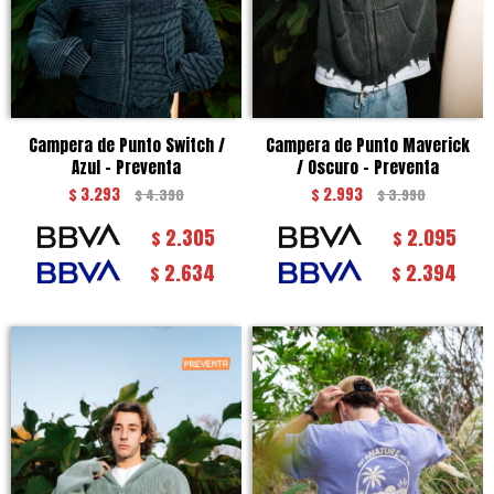
Campera de Punto Switch /
Campera de Punto Maverick
Azul - Preventa
/ Oscuro - Preventa
$
3.293
$
2.993
$
4.390
$
3.990
2.305
2.095
$
$
2.634
2.394
$
$