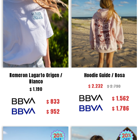
Remeron Lagarto Origen /
Hoodie Guide / Rosa
Blanco
$
2.232
$
2.790
$
1.190
1.562
$
833
$
1.786
$
952
$