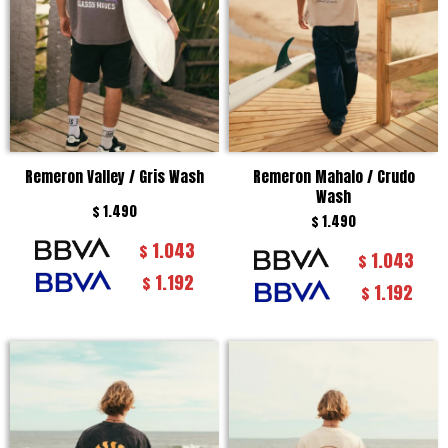
Remeron Valley / Gris Wash
Remeron Mahalo / Crudo
Wash
$
1.490
$
1.490
1.043
$
1.043
$
1.192
$
1.192
$