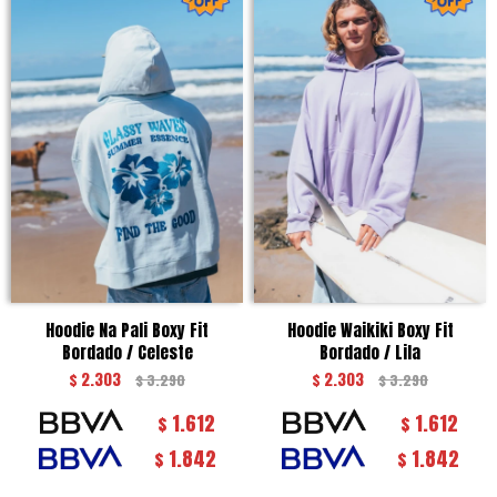
Hoodie Na Pali Boxy Fit
Hoodie Waikiki Boxy Fit
Bordado / Celeste
Bordado / Lila
$
2.303
$
2.303
$
3.290
$
3.290
1.612
1.612
$
$
1.842
1.842
$
$