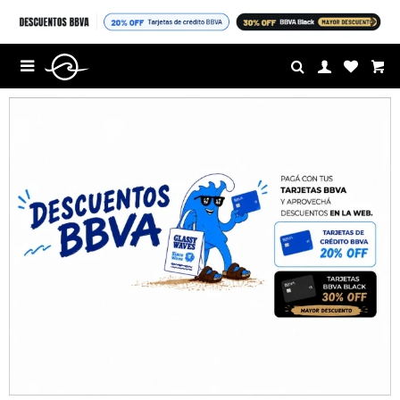
HASTA 40% OFF EN PRODUCTOS SELECCIONADOS (SI QUERES COMPRAR,
COMPRÁ)
$U

