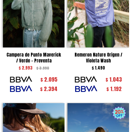
Campera de Punto Maverick
Remeron Nature Origen /
/ Verde - Preventa
Violeta Wash
$
2.993
$
1.490
$
3.990
2.095
1.043
$
$
2.394
1.192
$
$