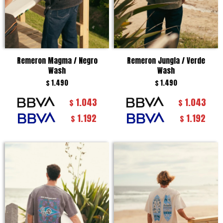
Remeron Magma / Negro
Remeron Jungla / Verde
Wash
Wash
$
1.490
$
1.490
1.043
1.043
$
$
1.192
1.192
$
$