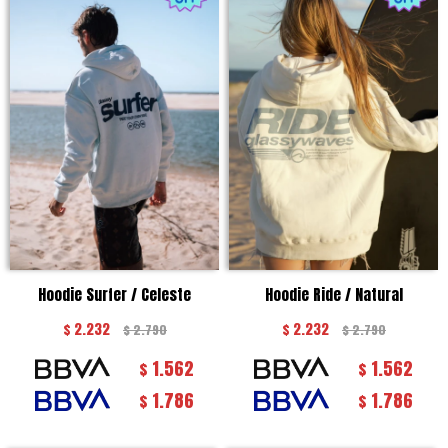
Hoodie Surfer / Celeste
Hoodie Ride / Natural
$
2.232
$
2.232
$
2.790
$
2.790
1.562
1.562
$
$
1.786
1.786
$
$