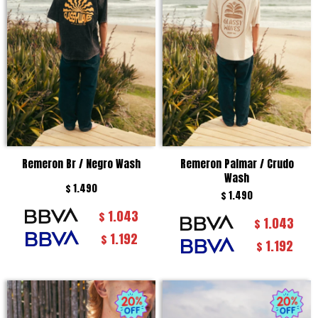
Remeron Br / Negro Wash
Remeron Palmar / Crudo
Wash
$
1.490
$
1.490
1.043
$
1.043
$
1.192
$
1.192
$