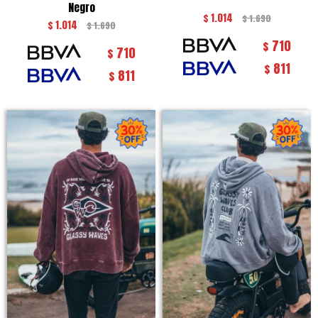
Negro
$
1.014
$
1.690
$
1.014
$
1.690
710
$
710
$
811
$
811
$