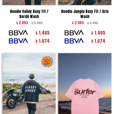
Hoodie Valley Boxy Fit /
Hoodie Jungla Boxy Fit / Gris
Bordó Wash
Wash
$
2.093
$
2.093
$
2.990
$
2.990
1.465
1.465
$
$
1.674
1.674
$
$