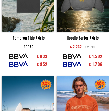
Remeron Ride / Gris
Hoodie Surfer / Gris
$
1.190
$
2.232
$
2.790
833
1.562
$
$
952
1.786
$
$