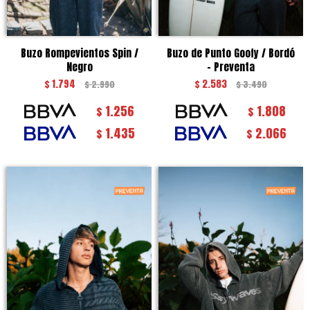
Buzo Rompevientos Spin /
Buzo de Punto Goofy / Bordó
Negro
- Preventa
$
1.794
$
2.583
$
2.990
$
3.490
1.256
1.808
$
$
1.435
2.066
$
$