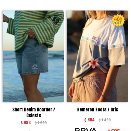
Short Denim Boarder /
Remeron Roots / Gris
Celeste
$
894
$
1.490
$
993
$
1.290