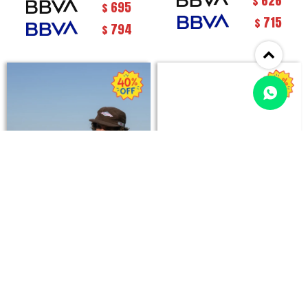
626
$
695
$
715
$
794
$
Remeron Roots / Rosa
Remeron Roots / Chocolate