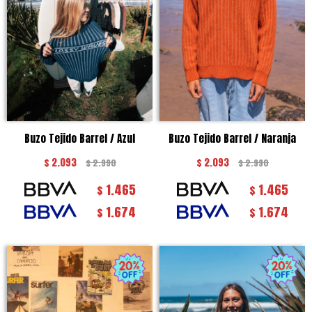
Buzo Tejido Barrel / Azul
Buzo Tejido Barrel / Naranja
$
2.093
$
2.093
$
2.990
$
2.990
1.465
1.465
$
$
1.674
1.674
$
$