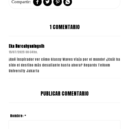




1 COMENTARIO
Eka Nurcahyaningsih
15/07/2025 00:34hs.
¡Qué inspirador ver cómo Glassy Waves viaja por el mundo! ¿Cuál ha
sido el destino más desafiante hasta ahora? Regards Telkom
University Jakarta
PUBLICAR COMENTARIO
Nombre: *