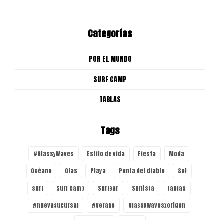
Categorías
POR EL MUNDO
SURF CAMP
TABLAS
Tags
#GlassyWaves
Estilo de vida
Fiesta
Moda
Océano
Olas
Playa
Punta del diablo
Sol
surf
Surf Camp
Surfear
Surfista
tablas
#nuevasucursal
#verano
glassywavesxorigen