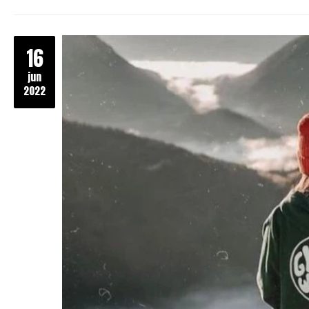
16
jun
2022