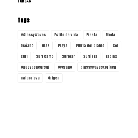
TABLAS
Tags
#GlassyWaves
Estilo de vida
Fiesta
Moda
Océano
Olas
Playa
Punta del diablo
Sol
surf
Surf Camp
Surfear
Surfista
tablas
#nuevasucursal
#verano
glassywavesxorigen
naturaleza
Origen