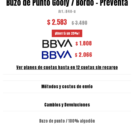
Buzo de Punto Goofy / Bordó - Preventa
B40-u
$
2.583
$
3.490
25
1.808
$
2.066
$
Ver planes de cuotas hasta en 12 cuotas sin recargo
Métodos y costos de envío
Cambios y Devoluciones
Buzo de punto / 100% algodón