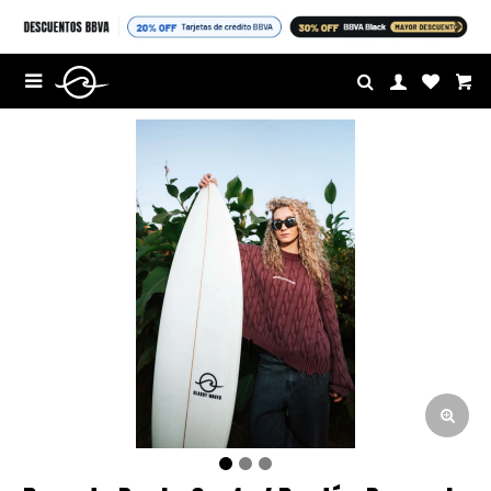
$U

