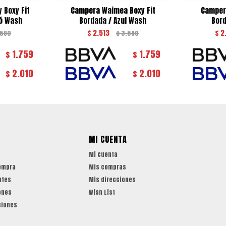
 Boxy Fit
Campera Waimea Boxy Fit
Camper
dó Wash
Bordada / Azul Wash
Bord
$
2.513
$
2
.590
$
3.590
1.759
1.759
$
$
2.010
2.010
$
$
MI CUENTA
Mi cuenta
ompra
Mis compras
ntes
Mis direcciones
ones
Wish List
ciones