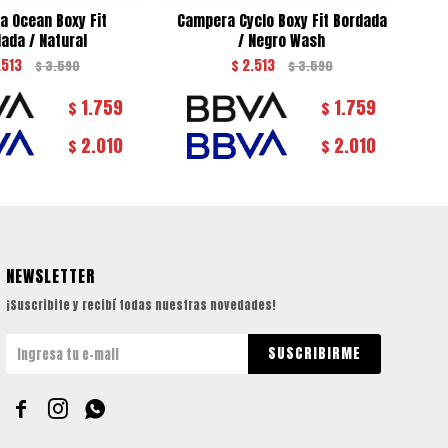
a Ocean Boxy Fit
Campera Cyclo Boxy Fit Bordada
Ca
ada / Natural
/ Negro Wash
.513
$
2.513
$
3.590
$
3.590
1.759
1.759
$
$
2.010
2.010
$
$
NEWSLETTER
¡Suscribite y recibí todas nuestras novedades!
SUSCRIBIRME


