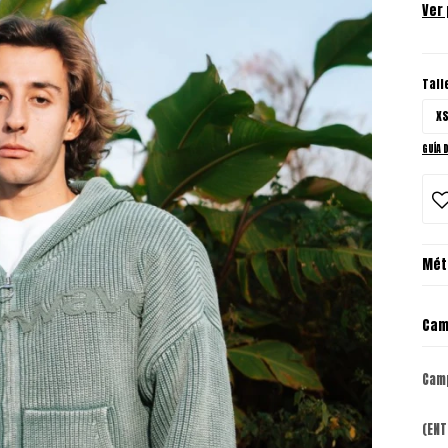
Ver
Tall
X
GUÍA 
Mét
Cam
Cam
(ENT