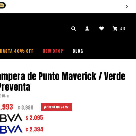
HASTA 40% OFF EN PRODUCTOS SELECCIONADOS (SI QU
$
0

HASTA 40% OFF
NEW DROP
BLOG
ampera de Punto Maverick / Verde
Preventa
C15-u
2.993
$
3.990
24
2.095
$
2.394
$