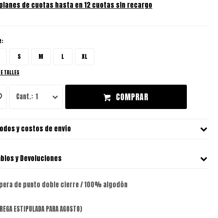
 planes de cuotas hasta en 12 cuotas sin recargo
e:
S
S
M
L
XL
DE TALLES
COMPRAR
1
odos y costos de envío
bios y Devoluciones
pera de punto doble cierre / 100% algodón
REGA ESTIPULADA PARA AGOSTO)