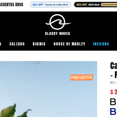
S
CALZADO
BIKINIS
HOUSE OF MARLEY
INVIERNO
C
- 
$