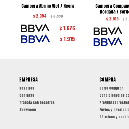
Campera Abrigo Wet / Negra
Campera Company
Bordada / Bor
$
2.394
$
3.990
$
2.513
$
3
1.676
$
1.915
$
EMPRESA
COMPRA
Nosotros
Como comprar
Contacto
Condiciones de c
Trabaja con nosotros
Preguntas frecue
Showroom
Envíos y devoluci
Términos y condi