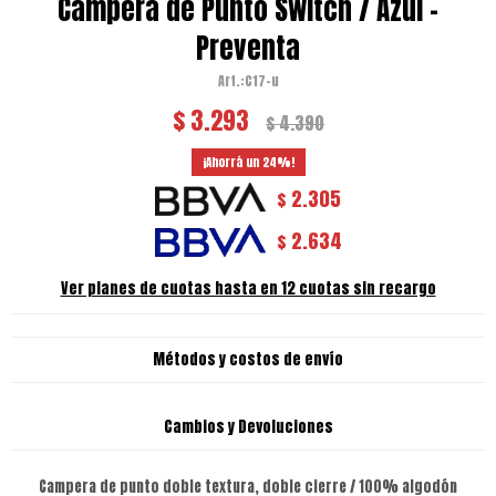
Campera de Punto Switch / Azul -
Preventa
C17-u
$
3.293
$
4.390
24
2.305
$
2.634
$
Ver planes de cuotas hasta en 12 cuotas sin recargo
Métodos y costos de envío
Cambios y Devoluciones
Campera de punto doble textura, doble cierre / 100% algodón