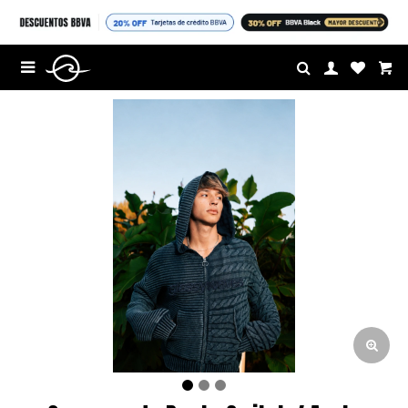
$U

