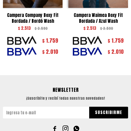
Campera Company Boxy Fit
Campera Waimea Boxy Fit
Bordada / Bordó Wash
Bordada / Azul Wash
$
2.513
$
2.513
$
3.590
$
3.590
1.759
1.759
$
$
2.010
2.010
$
$
NEWSLETTER
¡Suscribite y recibí todas nuestras novedades!
SUSCRIBIRME


