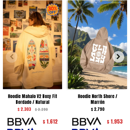
Hoodie Mahalo V2 Boxy Fit
Hoodie North Shore /
Bordado / Natural
Marrón
$
2.303
$
2.790
$
3.290
1.612
1.953
$
$