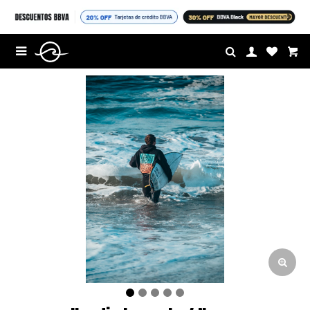
$U

