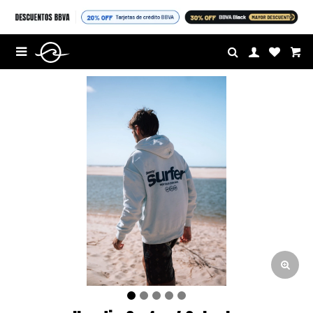
$U

