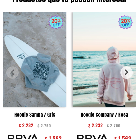
Hoodie Samba / Gris
Hoodie Company / Rosa
$
2.232
$
2.232
$
2.790
$
2.790
1.562
1.562
$
$