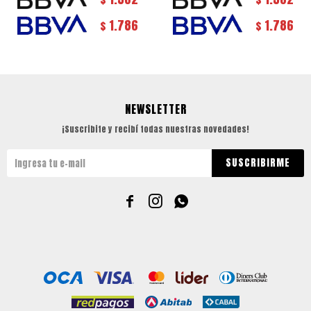
1.786
1.786
$
$
NEWSLETTER
¡Suscribite y recibí todas nuestras novedades!
SUSCRIBIRME


