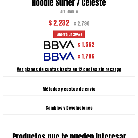
Hoodie Surfer / Celeste
H95-u
$
2.232
$
2.790
20
1.562
$
1.786
$
Ver planes de cuotas hasta en 12 cuotas sin recargo
Métodos y costos de envío
Cambios y Devoluciones
Productos que te pueden interesar