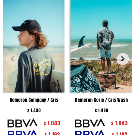
Remeron Company / Gris
Remeron Serie / Gris Wash
$
1.490
$
1.490
1.043
1.043
$
$
1.192
1.192
$
$