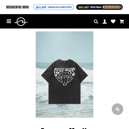
$U

