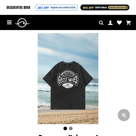
$U

