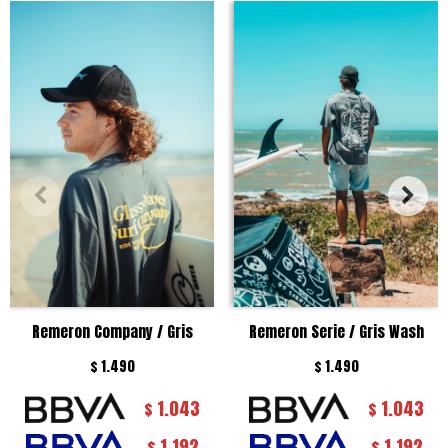
Remeron Company / Gris
Remeron Serie / Gris Wash
$
1.490
$
1.490
1.043
1.043
$
$
1.192
1.192
$
$